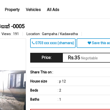
Property
Vehicles
All Ads
සක් -0005
Views : 191
Location : Gampaha / Kadawatha
0703 xxx xxxx (chamara)
Save this a
Rs.35
Price:
Negotiable
Share This on :
House size
: p 12
Beds
: 2
Baths
: 1