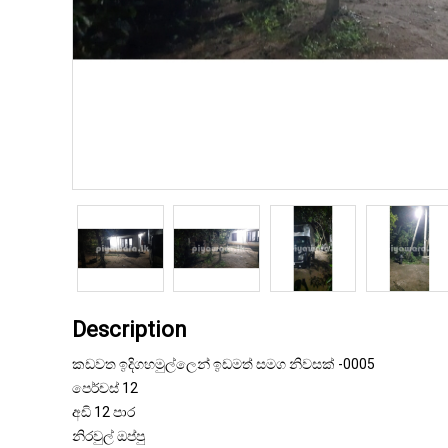
Description
කඩවත ඉදිගහමුල්ලෙන් ඉඩමත් සමග නිවසක් -0005
පෙර්චස් 12
අඩි 12 පාර
නිරවුල් ඔප්පු