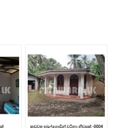
 ක්
කඩවත ඉබුල්ගොඩින් වටිනා නිවසක් -0004