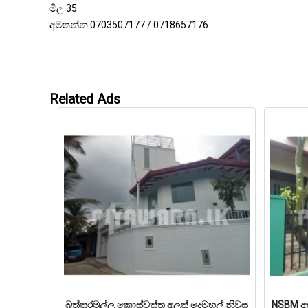
මිල 35
අමතන්න 0703507177 / 0718657176
Related Ads
බත්තරමුල්ල කොස්වත්ත අලුත් දෙමහල් නිවස
NSBM අස