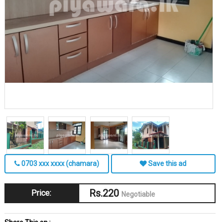
0703 xxx xxxx (chamara)
Save this ad
Rs.220
Price:
Negotiable