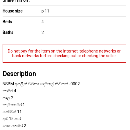
Share This on :
House size
: p 11
Beds
: 4
Baths
: 2
Do not pay for the item on the internet, telephone networks or
bank networks before checking out or checking the seller.
Description
NSBM අසලින් වටිනා දෙමහල් නිවසක් -0002
කාමර 4
සාල 2
කෑම කාමර 1
පෙර්චස් 11
අඩි 15 පාර
නාන කාමර 2