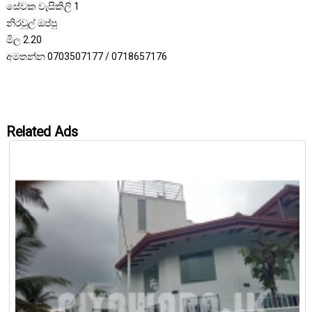
සේවක වැසිකිලි 1
නිරවුල් ඔප්පු
මිල 2.20
අමතන්න 0703507177 / 0718657176
Related Ads