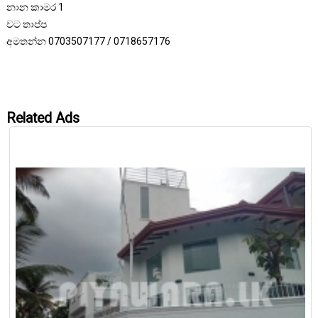
නාන කාමර 1
වට තාප්ප
අමතන්න 0703507177 / 0718657176
Related Ads