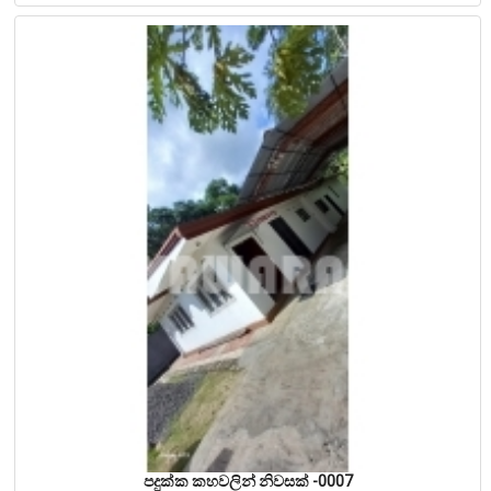
පදුක්ක කහවලින් නිවසක් -0007