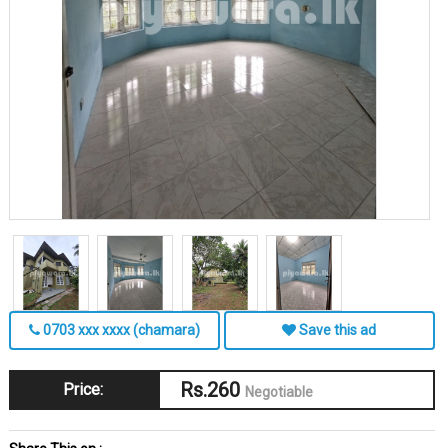
0703 xxx xxxx (chamara)
Save this ad
Rs.260
Price:
Negotiable