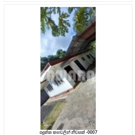
පදුක්ක කහවලින් නිවසක් -0007