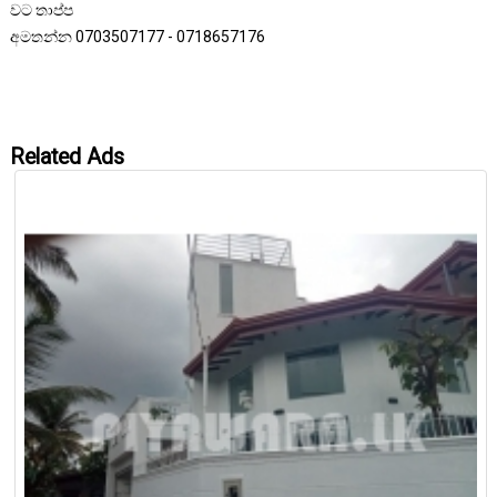
වට තාප්ප
අමතන්න 0703507177 - 0718657176
Related Ads