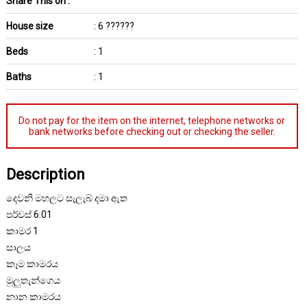
Share This on :
House size
: 6 ??????
Beds
: 1
Baths
: 1
Do not pay for the item on the internet, telephone networks or
bank networks before checking out or checking the seller.
Description
දෙවනි මහලට සැලැබ් දමා ඇත
පර්චස් 6.01
කාමර 1
සාලය
කෑම කාමරය
මුලුතැන්ගෙය
නාන කාමරය